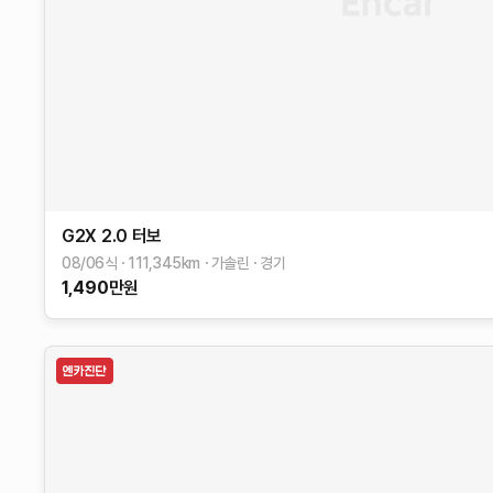
G2X
2.0 터보
08/06식
111,345
km
가솔린
경기
1,490
만원