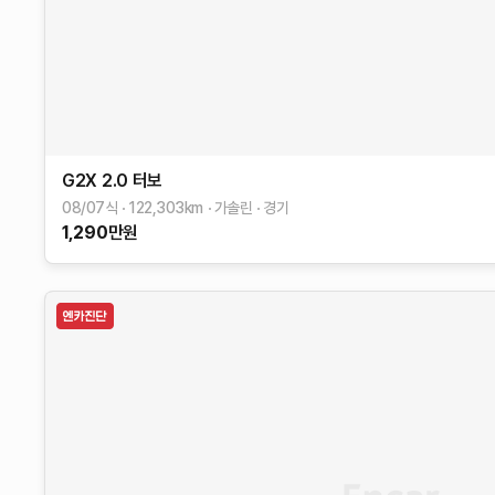
G2X
2.0 터보
08/07식
122,303
km
가솔린
경기
1,290
만원