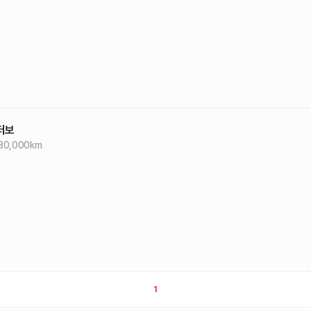
 터보
30,000
km
1