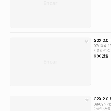
G2X
2.0
07/10식
1
가솔린
대전
980
만원
G2X
2.0
08/09식
1
가솔린
서울