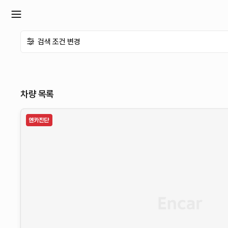
확
검색 조건 변경
장
메
차량 목록
뉴
열
기