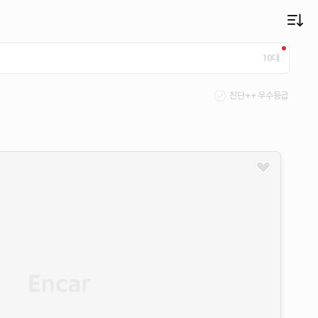
10
대
진단++ 우수등급