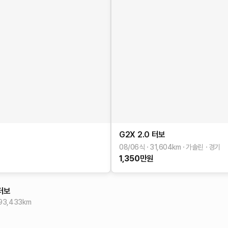
G2X
2.0 터보
08/06식
31,604
km
가솔린
경기
1,350
만원
 터보
93,433
km