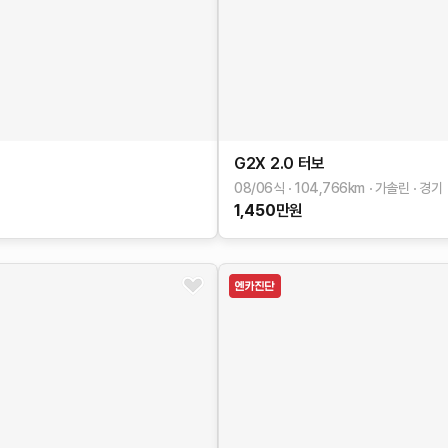
G2X
2.0 터보
08/06식
104,766
km
가솔린
경기
1,450
만원