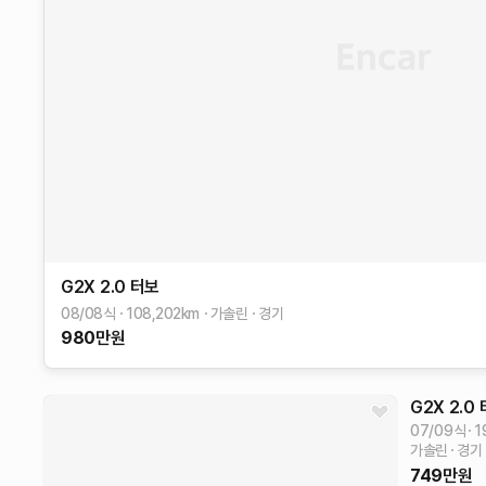
G2X
2.0 터보
08/08식
108,202
km
가솔린
경기
980
만원
G2X
2.0
07/09식
1
가솔린
경기
749
만원