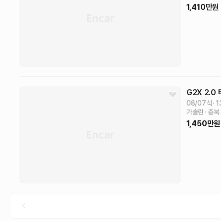
1,410
만원
G2X
2.0
08/07식
1
가솔린
충북
1,450
만원