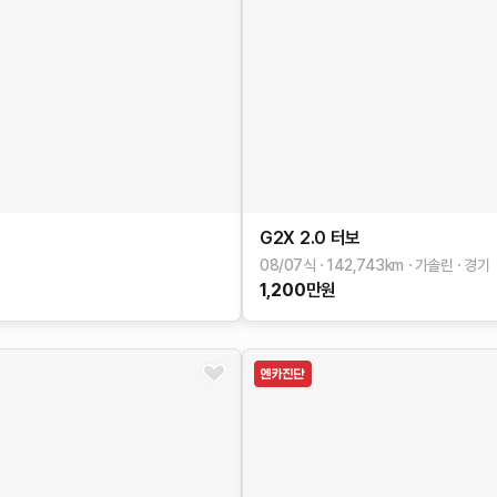
G2X
2.0 터보
08/07식
142,743
km
가솔린
경기
1,200
만원