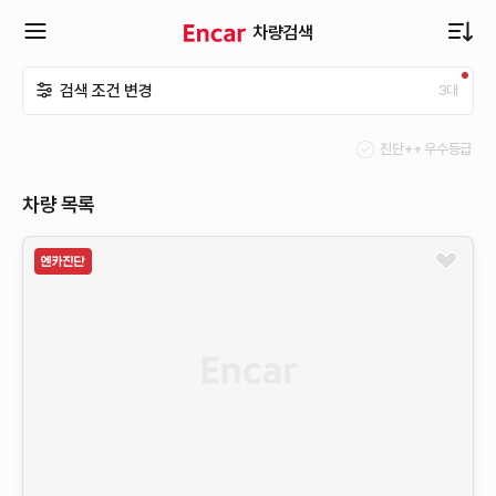
차량검색
확
검색 조건 변경
3
대
장
진단++ 우수등급
메
차량 목록
뉴
열
기