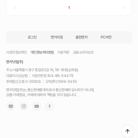
1
로그인
엔카지점
클린엔카
PC버전
사업자정보확인
개인정보처리방침
이용약관
금융소비자보호
엔카닷컴(주)
주소:
서울특별시 중구 통일로2길 16, 18~19층(순화동)
대표이사:
김상범
|
사업자번호:
104-86-54476
판매업신고:
중구-0393호
|
고객센터:
1599-5455
내
엔카닷컴(주)는 통신판매중개자로서 통신판매의 당사자가 아니며,
차
상품·거래정보, 거래에 대하여 책임을 지지 않습니다.
를
최
고
가
에
팔
고,
믿
고