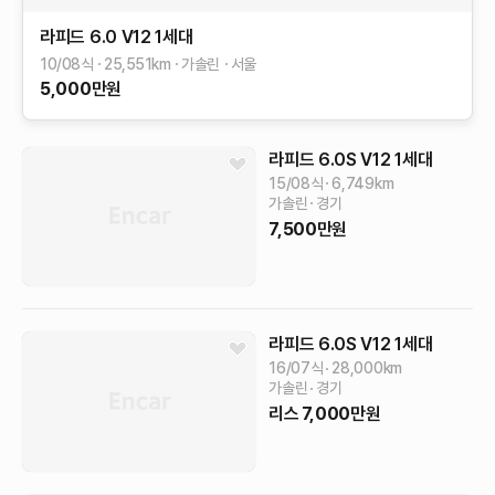
라피드
6.0 V12
1세대
10/08식
25,551
km
가솔린
서울
5,000
만원
라피드
6.0S V12
1세대
15/08식
6,749
km
가솔린
경기
7,500
만원
라피드
6.0S V12
1세대
16/07식
28,000
km
가솔린
경기
리스
7,000
만원