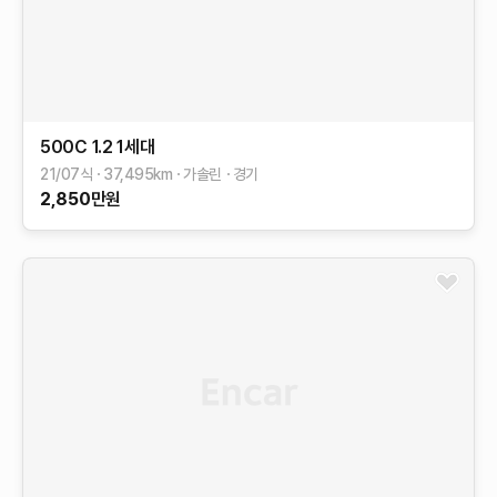
500C
1.2
1세대
21/07식
37,495
km
가솔린
경기
2,850
만원