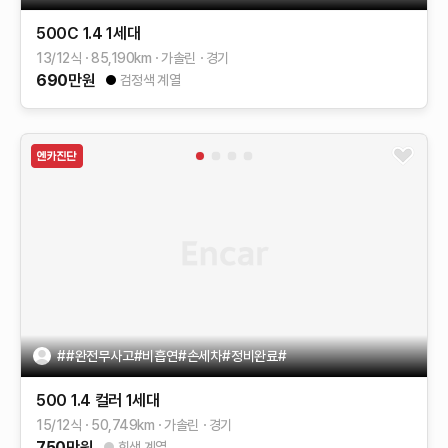
500C
1.4
1세대
13/12식
85,190
km
가솔린
경기
690
만원
검정색 계열
##완전무사고#비흡연#손세차#정비완료#
500
1.4 컬러
1세대
15/12식
50,749
km
가솔린
경기
750
만원
회색 계열