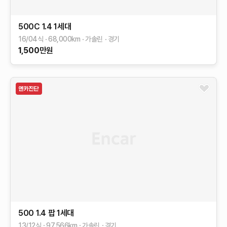
500C
1.4
1세대
16/04식
68,000
km
가솔린
경기
1,500
만원
500
1.4 팝
1세대
13/12식
97,566
km
가솔린
경기