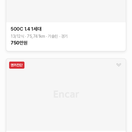
500C
1.4
1세대
13/12식
75,741
km
가솔린
경기
750
만원