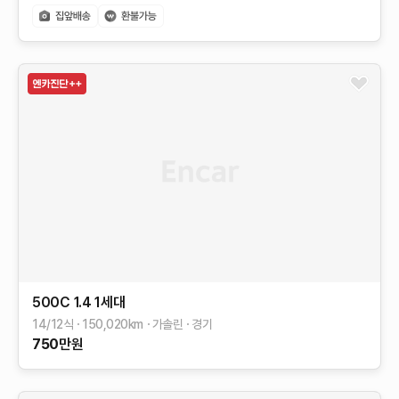
500C
1.4
1세대
14/12식
150,020
km
가솔린
경기
750
만원