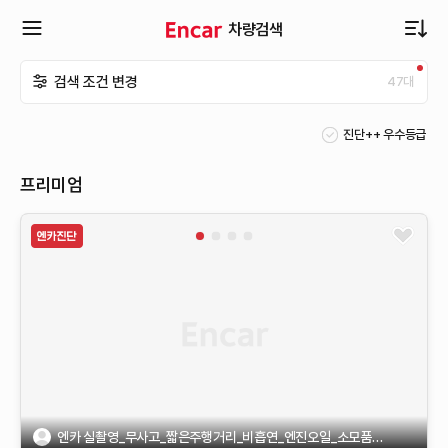
차량검색
확
검색 조건 변경
47
대
장
진단++ 우수등급
메
프리미엄
뉴
열
기
엔카 실촬영_무사고_짧은주행거리_비흡연_엔진오일_소모품교환 -