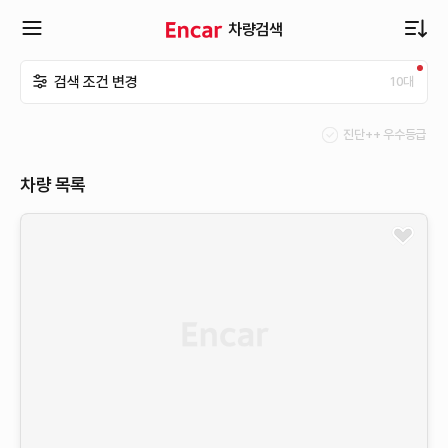
차량검색
확
검색 조건 변경
10
대
장
진단++ 우수등급
메
차량 목록
뉴
열
기