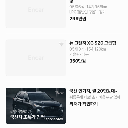
형
05/06식
143,958
km
LPG(일반인 구입)
경기
299
만원
뉴 그랜저 XG
S20
고급형
05/03식
154,120
km
가솔린
대구
350
만원
국산 인기차, 월 20만원대~
취등록세 제로! 초기비용 부담 없이
최저가 확인하기
sponsored