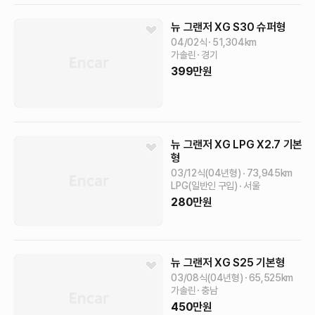
뉴 그랜저 XG
S30
슈퍼형
04/02식
51,304
km
가솔린
경기
399
만원
뉴 그랜저 XG
LPG X2.7
기본
형
03/12식(04년형)
73,945
km
LPG(일반인 구입)
서울
280
만원
뉴 그랜저 XG
S25
기본형
03/08식(04년형)
65,525
km
가솔린
충남
450
만원