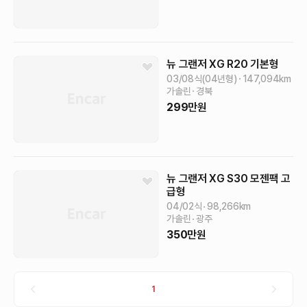
뉴 그랜저 XG
R20
기본형
03/08식(04년형)
147,094
km
가솔린
경북
299
만원
뉴 그랜저 XG
S30
모젠팩 고
급형
04/02식
98,266
km
가솔린
광주
350
만원
1