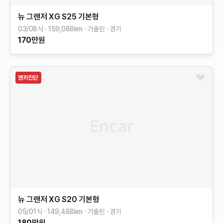
뉴 그랜저 XG
S25
기본형
03/08식
159,088
km
가솔린
경기
170
만원
뉴 그랜저 XG
S20
기본형
05/01식
149,488
km
가솔린
경기
180
만원