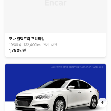
코나 일렉트릭
프리미엄
19/06식
132,400
km
전기
대전
1,790
만원