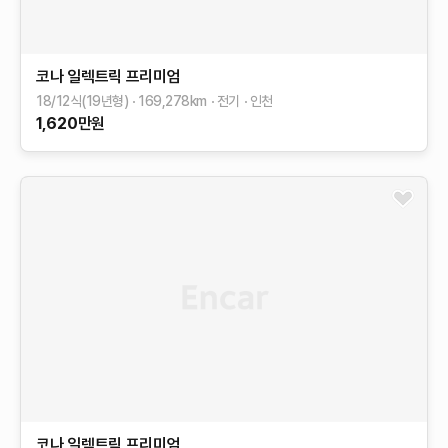
코나 일렉트릭
프리미엄
18/12식(19년형)
169,278
km
전기
인천
1,620
만원
코나 일렉트릭
프리미엄