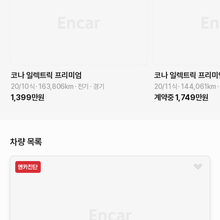
코나 일렉트릭
프리미엄
코나 일렉트릭
프리미
20/10식
163,806
km
전기
경기
20/11식
144,061
km
1,399
만원
계약중
1,749
만원
차량 목록