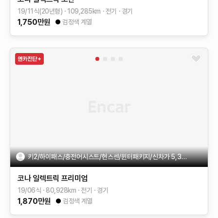
19/11식(20년형)
109,285
km
전기
경기
1,750
만원
검정색 계열
키2/하이패스/충전어시스트/현스센/윈터패키지/신차가 5,327만원
코나 일렉트릭
프리미엄
19/06식
80,928
km
전기
경기
1,870
만원
검정색 계열