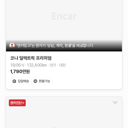
'엔카믿고'는 엔카가 '상담, 계약, 환불'을 제공합니다
코나 일렉트릭
프리미엄
19/06식
132,400
km
전기
대전
1,790
만원