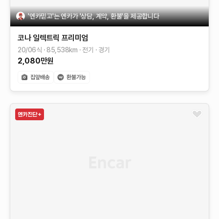
'엔카믿고'는 엔카가 '상담, 계약, 환불'을 제공합니다
코나 일렉트릭
프리미엄
20/06식
85,538
km
전기
경기
2,080
만원