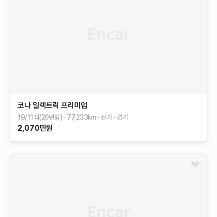
코나 일렉트릭
프리미엄
19/11식(20년형)
77,233
km
전기
경기
2,070
만원