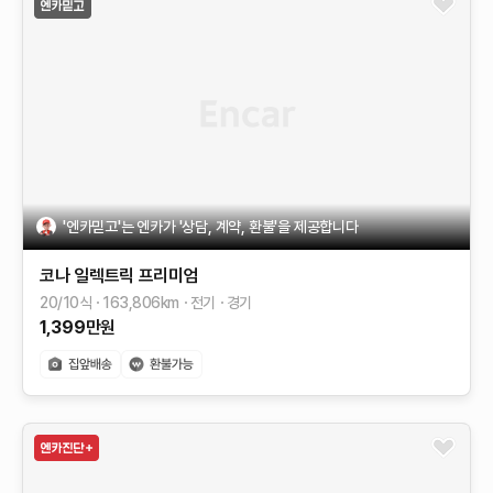
'엔카믿고'는 엔카가 '상담, 계약, 환불'을 제공합니다
코나 일렉트릭
프리미엄
20/10식
163,806
km
전기
경기
1,399
만원