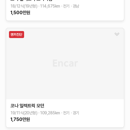
18/12식(19년형)
114,675
km
전기
경남
1,500
만원
코나 일렉트릭
모던
19/11식(20년형)
109,285
km
전기
경기
1,750
만원