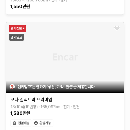
19/03식
208,760
km
전기
경기
1,550
만원
'엔카믿고'는 엔카가 '상담, 계약, 환불'을 제공합니다
코나 일렉트릭
프리미엄
18/10식(19년형)
165,092
km
전기
인천
1,580
만원