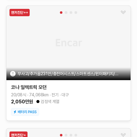
무사고/추가옵231만/충전어시스트/스마트센스/윈터패키지/AS잔여
코나 일렉트릭
모던
20/08식
74,068
km
전기
대구
2,050
만원
검정색 계열