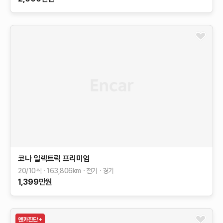
코나 일렉트릭
프리미엄
20/10식
163,806
km
전기
경기
1,399
만원