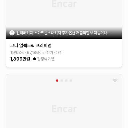
윈터패키지 스마트센스패키지 추가옵션 저금리할부 탁송거래가능
코나 일렉트릭
프리미엄
19/03식
97,186
km
전기
대전
1,899
만원
검정색 계열