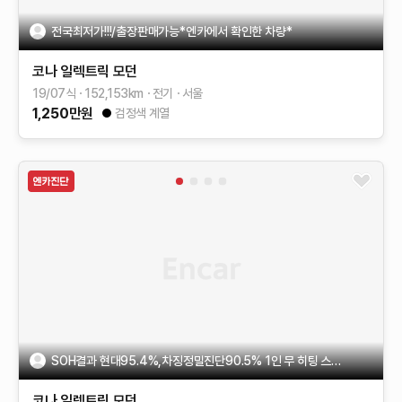
전국최저가!!!/출장판매가능*엔카에서 확인한 차량*
코나 일렉트릭
모던
19/07식
152,153
km
전기
서울
1,250
만원
검정색 계열
SOH결과 현대95.4%,차징정밀진단90.5% 1인 무 히팅 스마트센스
코나 일렉트릭
모던