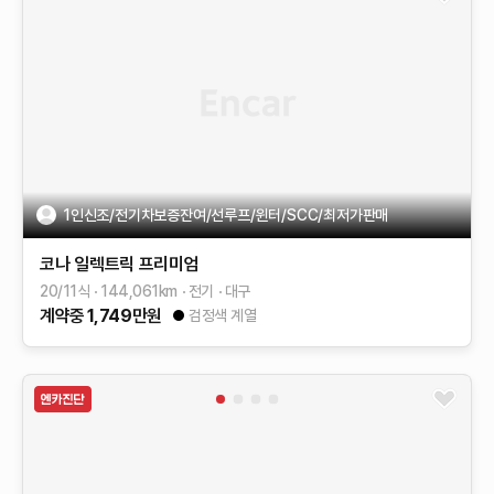
1인신조/전기차보증잔여/선루프/윈터/SCC/최저가판매
코나 일렉트릭
프리미엄
20/11식
144,061
km
전기
대구
계약중
1,749
만원
검정색 계열