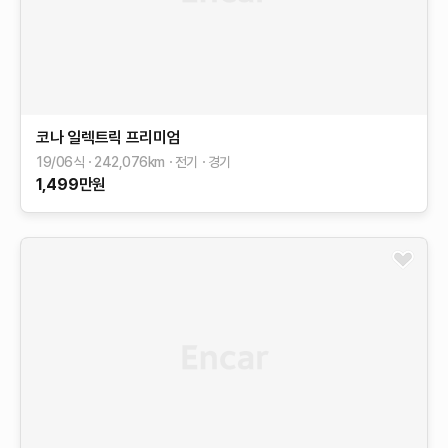
코나 일렉트릭
프리미엄
19/06식
242,076
km
전기
경기
1,499
만원