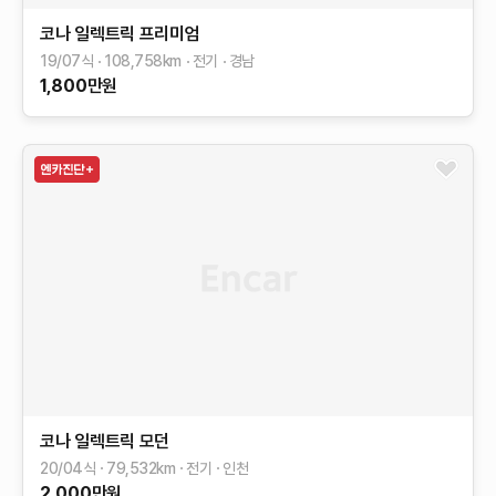
코나 일렉트릭
프리미엄
19/07식
108,758
km
전기
경남
1,800
만원
코나 일렉트릭
모던
20/04식
79,532
km
전기
인천
2,000
만원