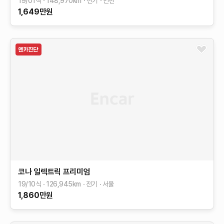
19/01식
148,970
km
전기
인천
1,649
만원
코나 일렉트릭
프리미엄
19/10식
126,945
km
전기
서울
1,860
만원