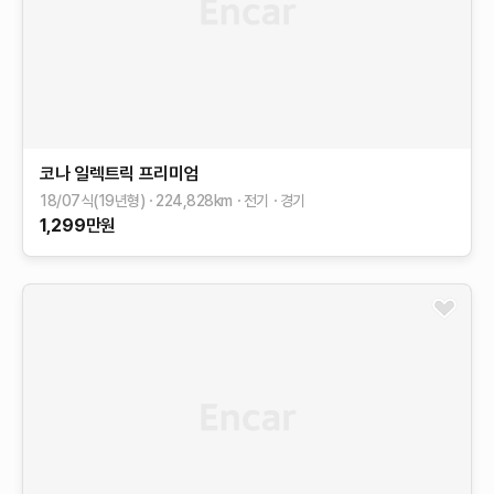
코나 일렉트릭
프리미엄
18/07식(19년형)
224,828
km
전기
경기
1,299
만원