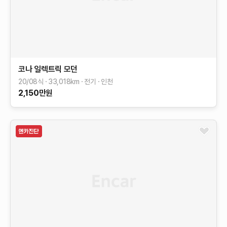
코나 일렉트릭
모던
20/08식
33,018
km
전기
인천
2,150
만원