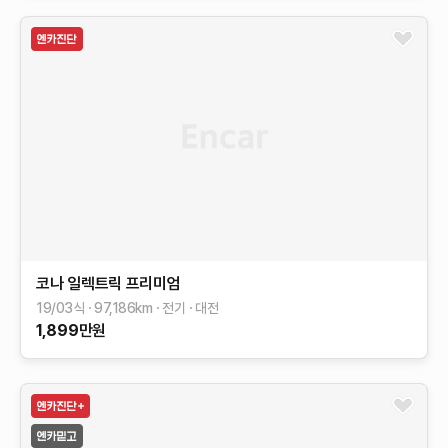
코나 일렉트릭
프리미엄
19/03식
97,186
km
전기
대전
1,899
만원