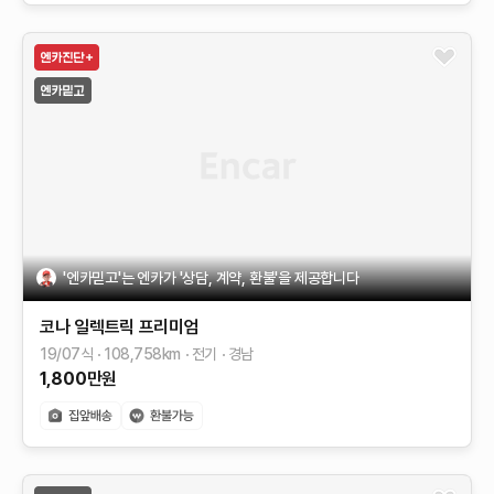
'엔카믿고'는 엔카가 '상담, 계약, 환불'을 제공합니다
코나 일렉트릭
프리미엄
19/07식
108,758
km
전기
경남
1,800
만원