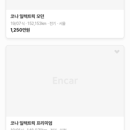
코나 일렉트릭
모던
19/07식
152,153
km
전기
서울
1,250
만원
코나 일렉트릭
프리미엄