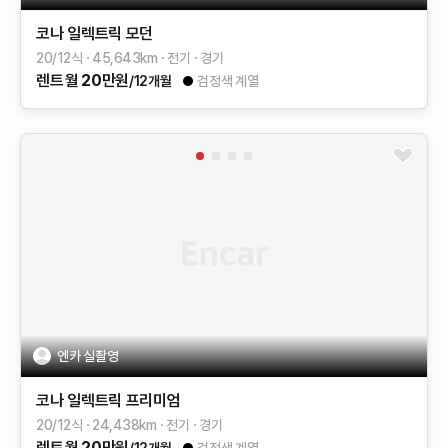
코나 일렉트릭
모던
20/12식
45,643
km
전기
경기
렌트
월
20
만원
/12개월
검정색 계열
엔카 실촬영
코나 일렉트릭
프리미엄
20/12식
24,438
km
전기
경기
렌트
월
20
만원