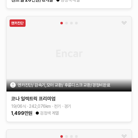
/12개월
검정색 계열
엔카진단/ 감속기,모터 교환/ 후륜디스크 교환/경정비완료
코나 일렉트릭
프리미엄
19/06식
242,076
km
전기
경기
1,499
만원
검정색 계열