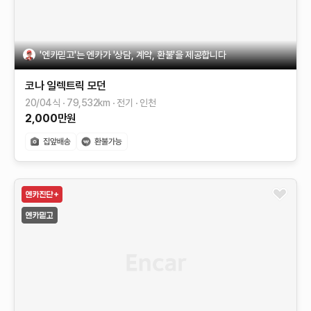
'엔카믿고'는 엔카가 '상담, 계약, 환불'을 제공합니다
코나 일렉트릭
모던
20/04식
79,532
km
전기
인천
2,000
만원