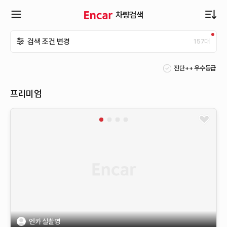
차량검색
확
검색 조건 변경
157
대
장
진단++ 우수등급
메
프리미엄
뉴
열
기
엔카 실촬영