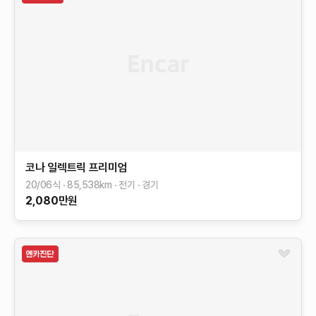
코나 일렉트릭
프리미엄
20/06식
85,538
km
전기
경기
2,080
만원