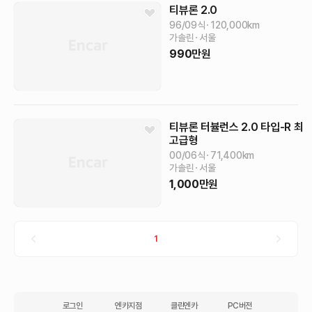
티뷰론
2.0
96/09식
120,000
km
가솔린
서울
990
만원
티뷰론
터뷸런스 2.0 타입-R
최
고급형
00/06식
71,400
km
가솔린
서울
1,000
만원
1
로그인
엔카지점
클린엔카
PC버전