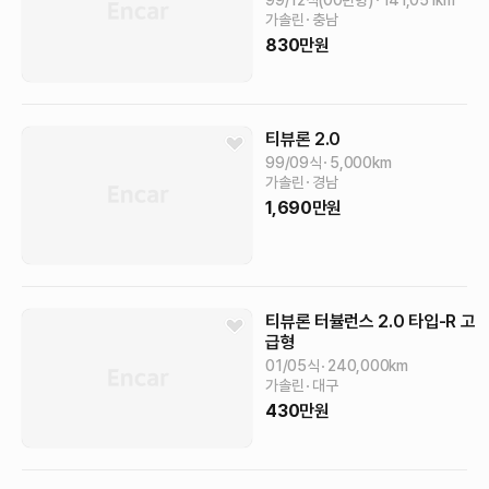
99/12식(00년형)
141,051
km
가솔린
충남
830
만원
티뷰론
2.0
99/09식
5,000
km
가솔린
경남
1,690
만원
티뷰론
터뷸런스 2.0 타입-R
고
급형
01/05식
240,000
km
가솔린
대구
430
만원