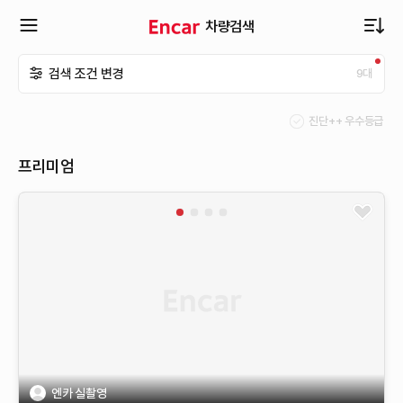
차량검색
확
검색 조건 변경
9
대
장
진단++ 우수등급
메
프리미엄
뉴
열
기
엔카 실촬영