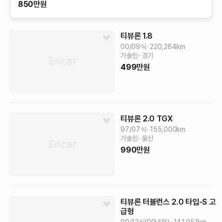
850
만원
티뷰론
1.8
00/09식
220,264
km
가솔린
경기
499
만원
티뷰론
2.0 TGX
97/07식
155,000
km
가솔린
울산
990
만원
티뷰론
터뷸런스 2.0 타입-S
고
급형