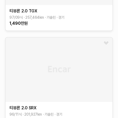
티뷰론
2.0 TGX
97/09식
257,464
km
가솔린
경기
1,490
만원
티뷰론
2.0 SRX
96/11식
201,927
km
가솔린
경기