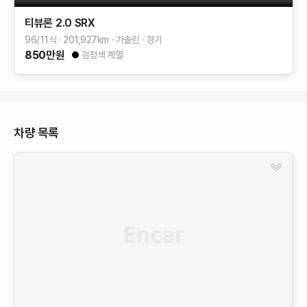
티뷰론
2.0 SRX
96/11식
201,927
km
가솔린
경기
850
만원
검정색 계열
차량 목록