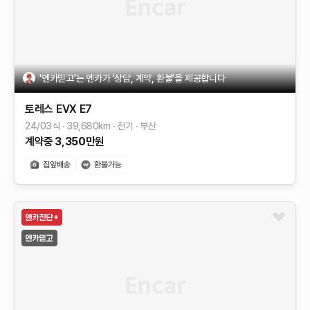
'엔카믿고'는 엔카가 '상담, 계약, 환불'을 제공합니다
토레스 EVX
E7
24/03식
39,680
km
전기
부산
계약중
3,350
만원