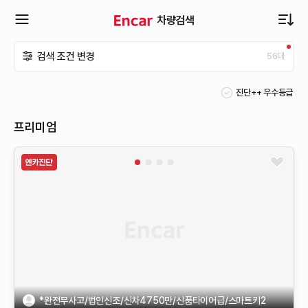
차량검색
확
검색 조건 변경
56
대
장
진단++ 우수등급
메
프리미엄
뉴
열
기
*완전무사고/법인신조/신차4750만/신품타이어급/스마트키2