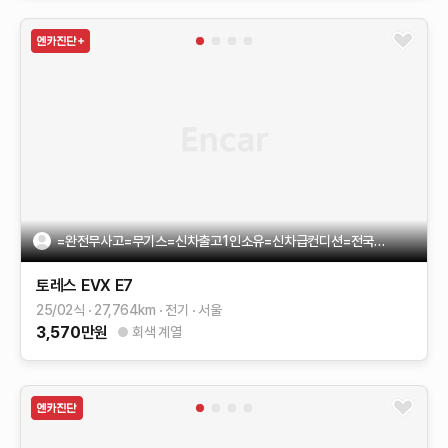
=완전무사고=무기스=신차출고1인소유=신차급컨디션=전국이전가능
토레스 EVX
E7
25/02식
27,764
km
전기
서울
3,570
만원
회색 계열