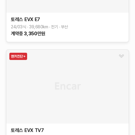
토레스 EVX
E7
24/03식
39,680
km
전기
부산
계약중
3,350
만원
토레스 EVX
TV7