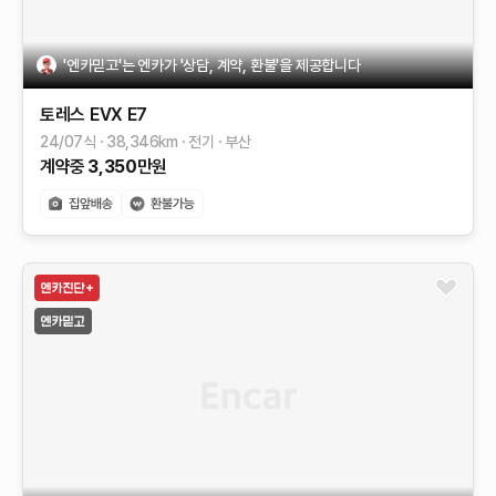
'엔카믿고'는 엔카가 '상담, 계약, 환불'을 제공합니다
토레스 EVX
E7
24/07식
38,346
km
전기
부산
계약중
3,350
만원