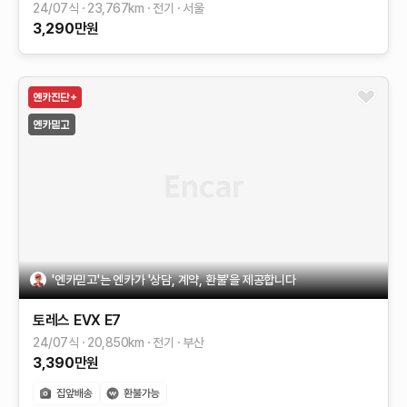
24/07식
23,767
km
전기
서울
3,290
만원
'엔카믿고'는 엔카가 '상담, 계약, 환불'을 제공합니다
토레스 EVX
E7
24/07식
20,850
km
전기
부산
3,390
만원