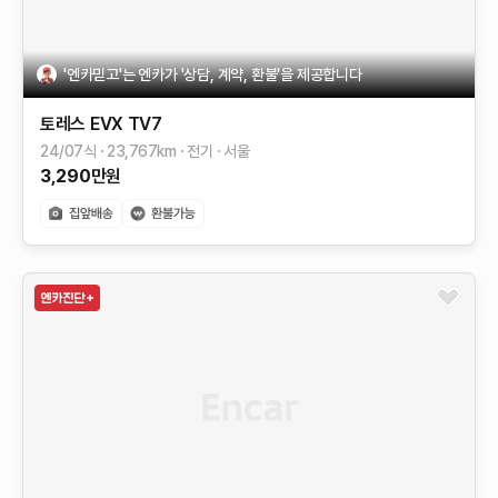
'엔카믿고'는 엔카가 '상담, 계약, 환불'을 제공합니다
토레스 EVX
TV7
24/07식
23,767
km
전기
서울
3,290
만원