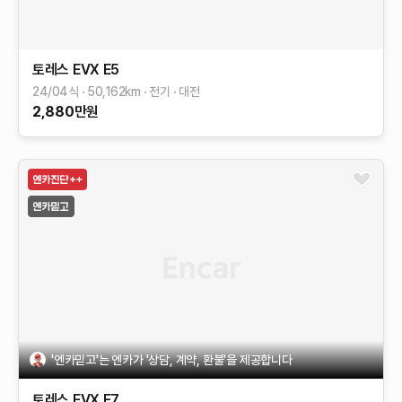
토레스 EVX
E5
24/04식
50,162
km
전기
대전
2,880
만원
'엔카믿고'는 엔카가 '상담, 계약, 환불'을 제공합니다
토레스 EVX
E7