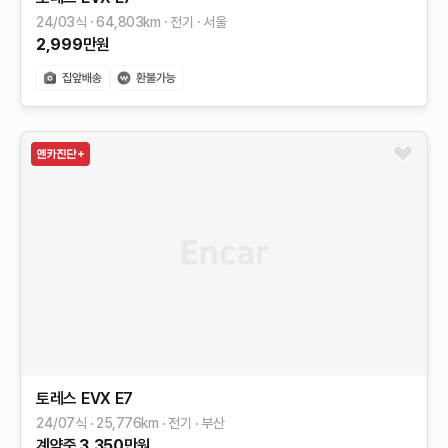
24/03식
64,803
km
전기
서울
2,999
만원
토레스 EVX
E7
24/07식
25,776
km
전기
부산
계약중
3,350
만원