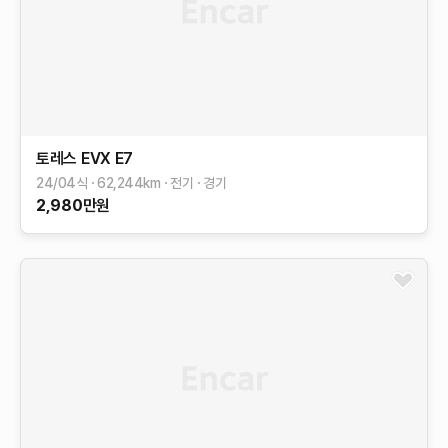
토레스 EVX
E7
24/04식
62,244
km
전기
경기
2,980
만원