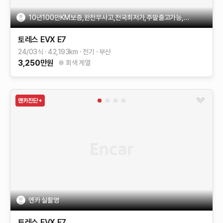
10년100만KM보증,완전무사고,전국최저가,주말출고가능,시승강추
토레스 EVX
E7
24/03식
42,193
km
전기
부산
3,250
만원
회색 계열
엔카 실촬영
토레스 EVX
E7