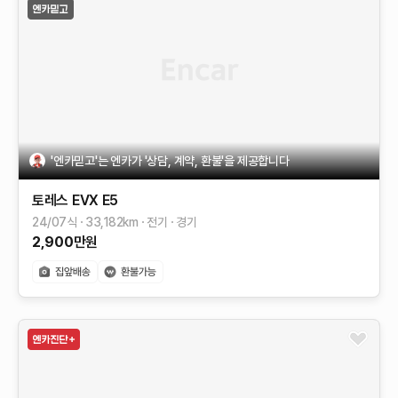
'엔카믿고'는 엔카가 '상담, 계약, 환불'을 제공합니다
토레스 EVX
E5
24/07식
33,182
km
전기
경기
2,900
만원