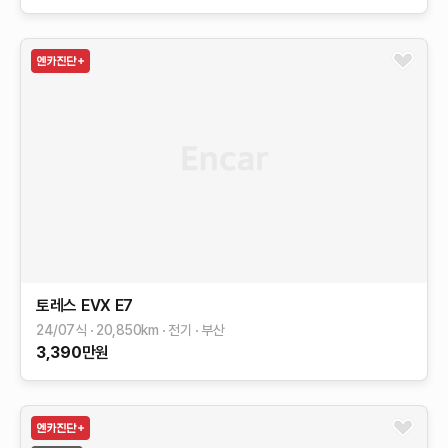
토레스 EVX
E7
24/07식
20,850
km
전기
부산
3,390
만원