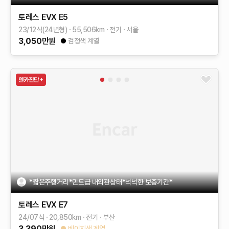
토레스 EVX
E5
23/12식(24년형)
55,506
km
전기
서울
3,050
만원
검정색 계열
*짧은주행거리*민트급 내외관상태*넉넉한 보증기간*
토레스 EVX
E7
24/07식
20,850
km
전기
부산
3,390
만원
베이지색 계열