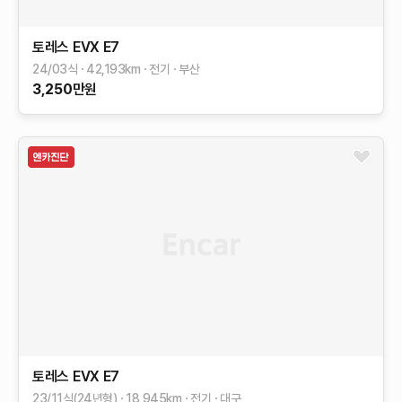
토레스 EVX
E7
24/03식
42,193
km
전기
부산
3,250
만원
토레스 EVX
E7
23/11식(24년형)
18,945
km
전기
대구