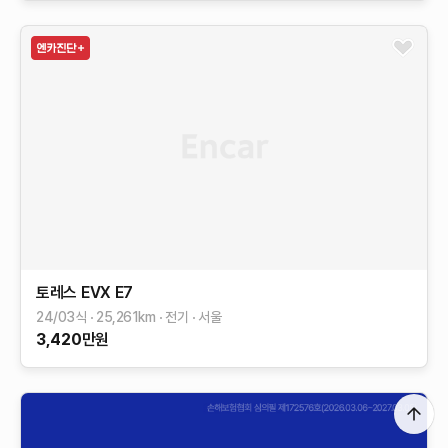
토레스 EVX
E7
24/03식
25,261
km
전기
서울
3,420
만원