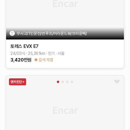
무사고/1인운전/썬루프/어라운드뷰/브라운팩/
토레스 EVX
E7
24/03식
25,261
km
전기
서울
3,420
만원
갈색 계열