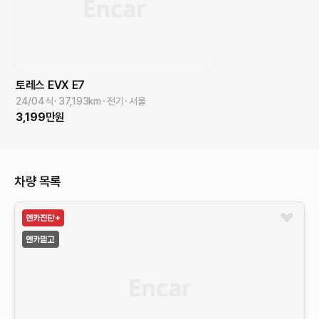
토레스 EVX
E7
24/04식
37,193
km
전기
서울
3,199
만원
차량 목록