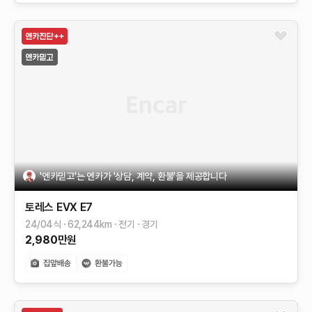
'엔카믿고'는 엔카가 '상담, 계약, 환불'을 제공합니다
토레스 EVX
E7
24/04식
62,244
km
전기
경기
2,980
만원