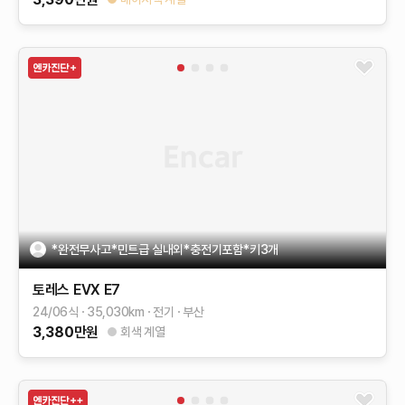
*완전무사고*민트급 실내외*충전기포함*키3개
토레스 EVX
E7
24/06식
35,030
km
전기
부산
3,380
만원
회색 계열