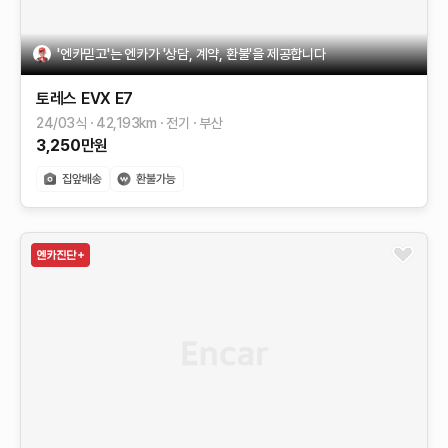
'엔카믿고'는 엔카가 '상담, 계약, 환불'을 제공합니다
토레스 EVX
E7
24/03식
42,193
km
전기
부산
3,250
만원