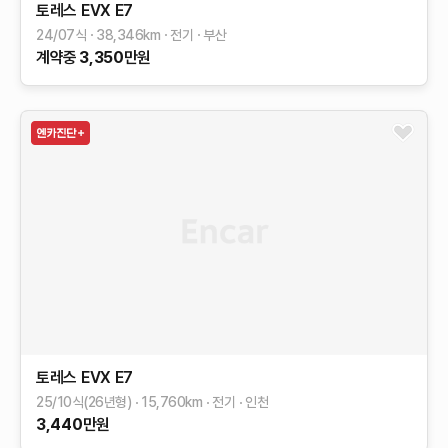
토레스 EVX
E7
24/07식
38,346
km
전기
부산
계약중
3,350
만원
토레스 EVX
E7
25/10식(26년형)
15,760
km
전기
인천
3,440
만원