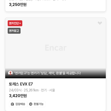
3,250
만원
'엔카믿고'는 엔카가 '상담, 계약, 환불'을 제공합니다
토레스 EVX
E7
24/03식
25,261
km
전기
서울
3,420
만원