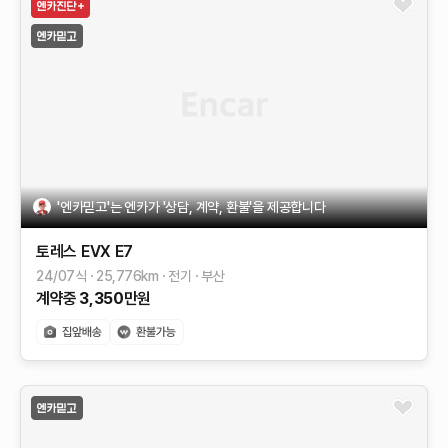
'엔카믿고'는 엔카가 '상담, 계약, 환불'을 제공합니다
토레스 EVX
E7
24/07식
25,776
km
전기
부산
계약중
3,350
만원