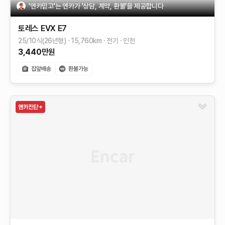
'엔카믿고'는 엔카가 '상담, 계약, 환불'을 제공합니다
토레스 EVX
E7
25/10식(26년형)
15,760
km
전기
인천
3,440
만원