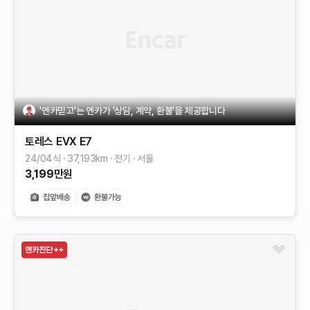
'엔카믿고'는 엔카가 '상담, 계약, 환불'을 제공합니다
토레스 EVX
E7
24/04식
37,193
km
전기
서울
3,199
만원