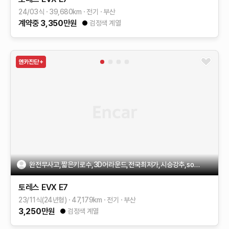
24/03식
39,680
km
전기
부산
계약중
3,350
만원
검정색 계열
완전무사고,짧은키로수,3D어라운드,전국최저가,시승강추,soh99%
토레스 EVX
E7
23/11식(24년형)
47,179
km
전기
부산
3,250
만원
검정색 계열