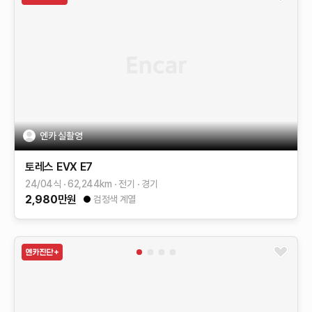
엔카 실촬영
토레스 EVX
E7
24/04식
62,244
km
전기
경기
2,980
만원
검정색 계열