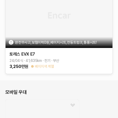
완전무사고,보험이력0원,베이지시트,전동트렁크,통풍시트!
토레스 EVX
E7
24/04식
41,635
km
전기
부산
3,250
만원
베이지색 계열
모바일 우대