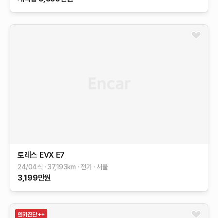
토레스 EVX
E7
24/04식
37,193
km
전기
서울
3,199
만원