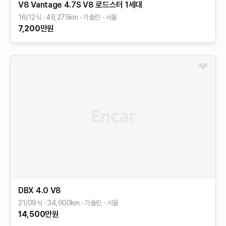
V8 Vantage
4.7S V8 로드스터
1세대
16/12식
49,275
km
가솔린
서울
7,200
만원
DBX
4.0 V8
21/09식
34,900
km
가솔린
서울
14,500
만원