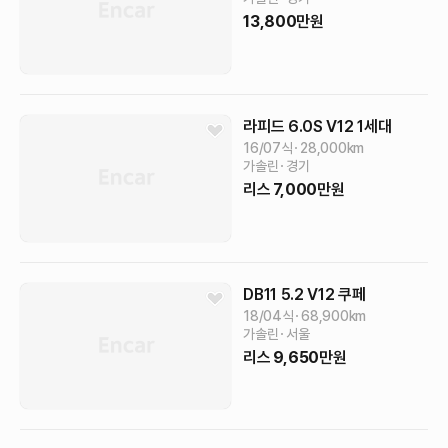
13,800
만원
라피드
6.0S V12
1세대
16/07식
28,000
km
가솔린
경기
리스
7,000
만원
DB11
5.2 V12 쿠페
18/04식
68,900
km
가솔린
서울
리스
9,650
만원