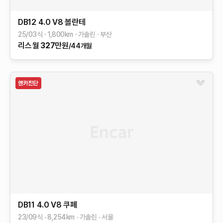
DB12
4.0 V8 볼란테
25/03식
1,800
km
가솔린
부산
리스
월
327
만원
/44개월
DB11
4.0 V8 쿠페
23/09식
8,254
km
가솔린
서울