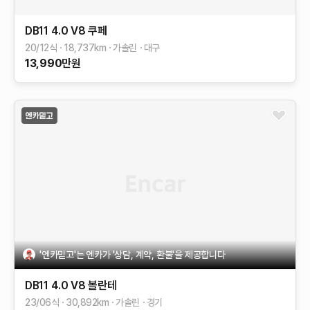
DB11
4.0 V8 쿠페
20/12식
18,737
km
가솔린
대구
13,990
만원
'엔카믿고'는 엔카가 '상담, 계약, 환불'을 제공합니다
DB11
4.0 V8 볼란테
23/06식
30,892
km
가솔린
경기