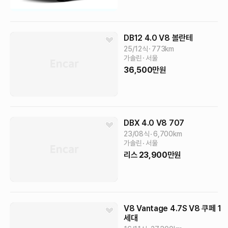
DB12
4.0 V8 볼란테
25/12식
773
km
가솔린
서울
36,500
만원
DBX
4.0 V8 707
23/08식
6,700
km
가솔린
서울
리스
23,900
만원
V8 Vantage
4.7S V8 쿠페
1
세대