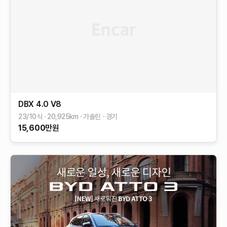
DBX
4.0 V8
23/10식
20,925
km
가솔린
경기
15,600
만원