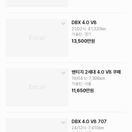
DBX
4.0 V8
21/02식
41,320
km
가솔린
경기
13,500
만원
밴티지 2세대
4.0 V8 쿠페
19/04식
7,398
km
가솔린
서울
11,650
만원
DBX
4.0 V8 707
24/12식
7,410
km