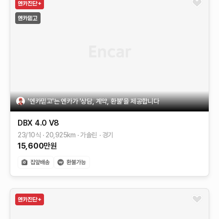
'엔카믿고'는 엔카가 '상담, 계약, 환불'을 제공합니다
DBX
4.0 V8
23/10식
20,925
km
가솔린
경기
15,600
만원