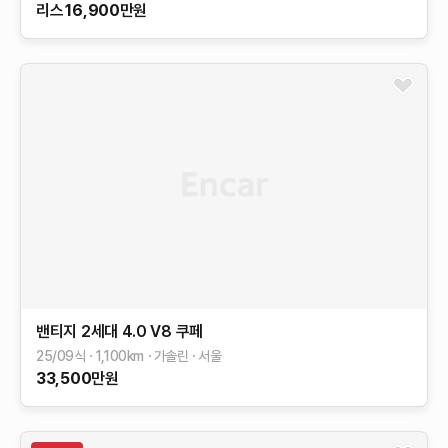
리스
16,900
만원
밴티지 2세대
4.0 V8 쿠페
25/09식
1,100
km
가솔린
서울
33,500
만원