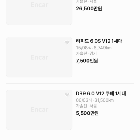
가솔린
서울
26,500
만원
라피드
6.0S V12
1세대
15/08식
6,749
km
가솔린
경기
7,500
만원
DB9
6.0 V12 쿠페
1세대
06/03식
31,500
km
가솔린
서울
5,500
만원