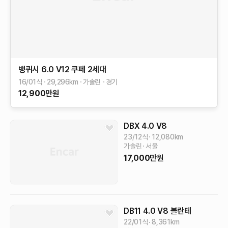
뱅퀴시
6.0 V12 쿠페
2세대
16/01식
29,296
km
가솔린
경기
12,900
만원
DBX
4.0 V8
23/12식
12,080
km
가솔린
서울
17,000
만원
DB11
4.0 V8 볼란테
22/01식
8,361
km