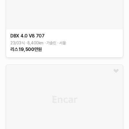
DBX
4.0 V8 707
23/03식
8,400
km
가솔린
서울
리스
19,500
만원