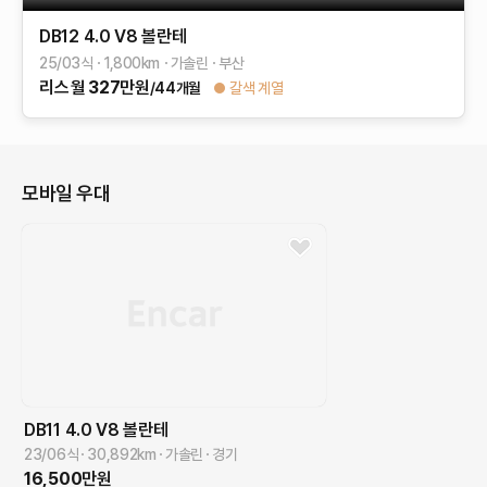
DB12
4.0 V8 볼란테
25/03식
1,800
km
가솔린
부산
리스
월
327
만원
/44개월
갈색 계열
모바일 우대
DB11
4.0 V8 볼란테
23/06식
30,892
km
가솔린
경기
16,500
만원