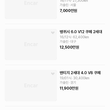
16/11식
27,300
km
가솔린
서울
7,000
만원
뱅퀴시
6.0 V12 쿠페
2세대
16/12식
62,400
km
가솔린
대구
12,500
만원
밴티지 2세대
4.0 V8 쿠페
19/01식
30,400
km
가솔린
경기
11,900
만원