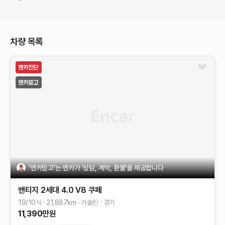
차량 목록
'엔카믿고'는 엔카가 '상담, 계약, 환불'을 제공합니다
밴티지 2세대
4.0 V8 쿠페
19/10식
21,887
km
가솔린
경기
11,390
만원