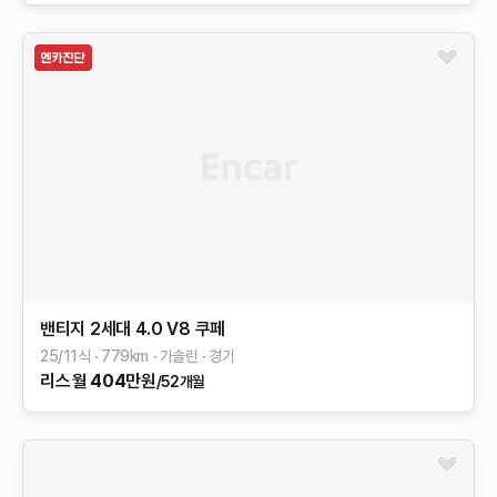
밴티지 2세대
4.0 V8 쿠페
25/11식
779
km
가솔린
경기
리스
월
404
만원
/52개월