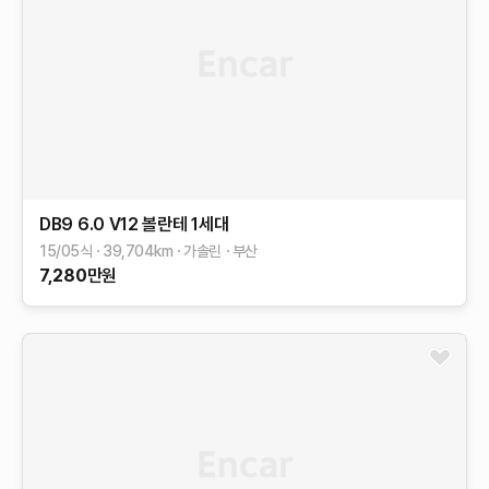
DB9
6.0 V12 볼란테
1세대
15/05식
39,704
km
가솔린
부산
7,280
만원