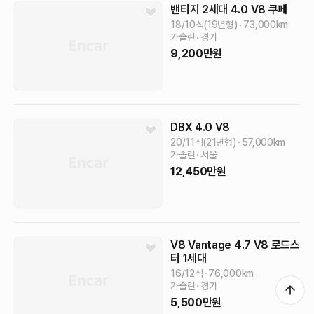
밴티지 2세대
4.0 V8 쿠페
18/10식(19년형)
73,000
km
가솔린
경기
9,200
만원
DBX
4.0 V8
20/11식(21년형)
57,000
km
가솔린
서울
12,450
만원
V8 Vantage
4.7 V8 로드스
터
1세대
16/12식
76,000
km
가솔린
경기
5,500
만원