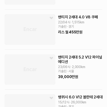
밴티지 2세대
4.0 V8 쿠페
22/04식
1,515
km
가솔린
경기
리스
월
455
만원
밴티지 2세대
5.2 V12 파이널
에디션
23/06식
2,000
km
가솔린
서울
39,000
만원
뱅퀴시
6.0 V12 볼란테
2세대
15/12식
26,000
km
가솔린
경기