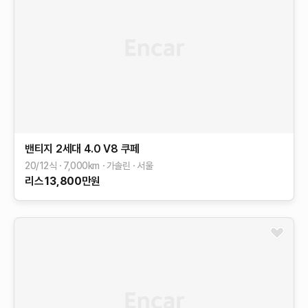
밴티지 2세대
4.0 V8 쿠페
20/12식
7,000
km
가솔린
서울
리스
13,800
만원