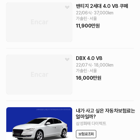
밴티지 2세대
4.0 V8 쿠페
22/06식
37,000
km
가솔린
서울
11,900
만원
DBX
4.0 V8
22/07식
18,000
km
가솔린
서울
16,000
만원
내가 사고 싶은 자동차보험료는
얼마일까?
삼성화재 다이렉트
보험료조회