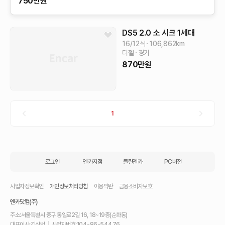
750
만원
DS5
2.0 소 시크
1세대
16/12식
106,862
km
디젤
경기
870
만원
1
로그인
엔카지점
클린엔카
PC버전
사업자정보확인
개인정보처리방침
이용약관
금융소비자보호
엔카닷컴(주)
주소:
서울특별시 중구 통일로2길 16, 18~19층(순화동)
대표이사:
김상범
|
사업자번호:
104-86-54476