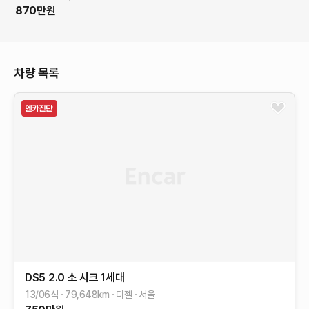
870
만원
차량 목록
DS5
2.0 소 시크
1세대
13/06식
79,648
km
디젤
서울