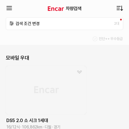
차량검색
확
검색 조건 변경
2
대
장
진단++ 우수등급
메
모바일 우대
뉴
열
기
DS5
2.0 소 시크
1세대
16/12식
106,862
km
디젤
경기