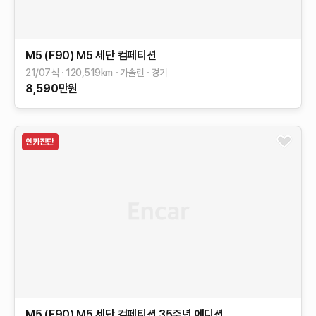
M5 (F90)
M5 세단 컴페티션
21/07식
120,519
km
가솔린
경기
8,590
만원
M5 (F90)
M5 세단 컴페티션 35주년 에디션