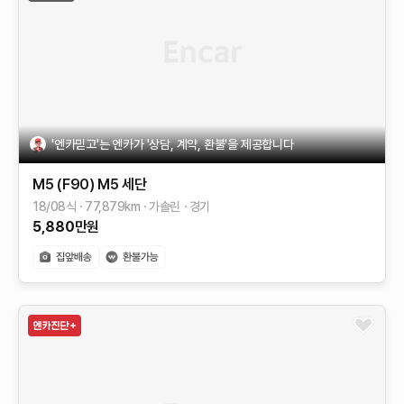
'엔카믿고'는 엔카가 '상담, 계약, 환불'을 제공합니다
M5 (F90)
M5 세단
18/08식
77,879
km
가솔린
경기
5,880
만원