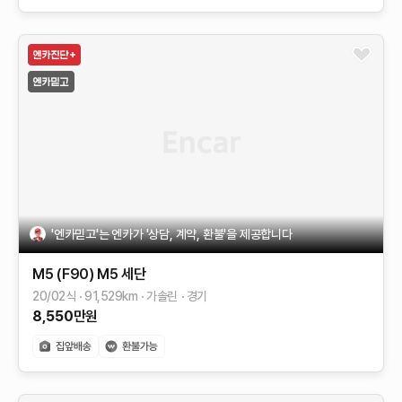
'엔카믿고'는 엔카가 '상담, 계약, 환불'을 제공합니다
M5 (F90)
M5 세단
20/02식
91,529
km
가솔린
경기
8,550
만원