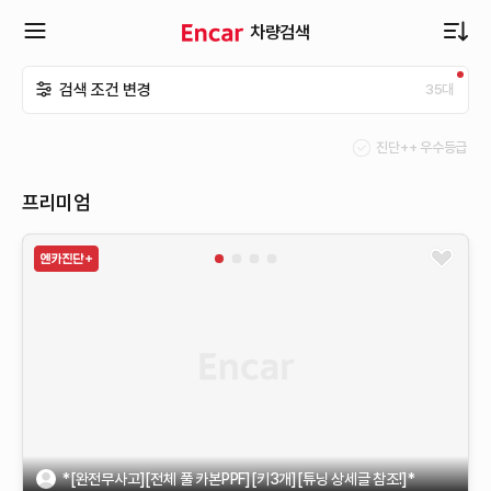
차량검색
확
검색 조건 변경
35
대
장
진단++ 우수등급
메
프리미엄
뉴
열
기
*[완전무사고][전체 풀 카본PPF][키3개][튜닝 상세글 참조!]*