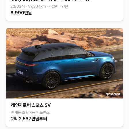
20/03식
47,304
km
가솔린
인천
8,990
만원
sponsored
레인지로버 스포츠 SV
한계를 초월하는 퍼포먼스
2억 2,567만원부터