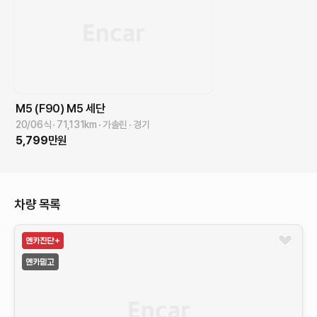
M5 (F90)
M5 세단
20/06식
71,131
km
가솔린
경기
5,799
만원
차량 목록