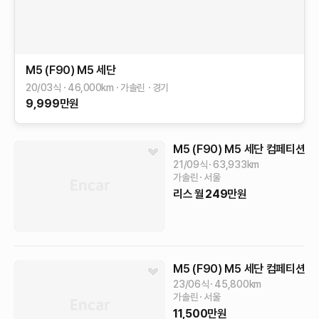
M5 (F90)
M5 세단
20/03식
46,000
km
가솔린
경기
9,999
만원
M5 (F90)
M5 세단 컴페티션
21/09식
63,933
km
가솔린
서울
리스
월
249
만원
M5 (F90)
M5 세단 컴페티션
23/06식
45,800
km
가솔린
서울
11,500
만원