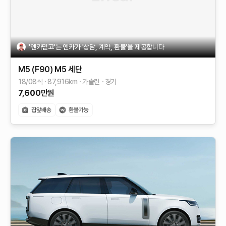
'엔카믿고'는 엔카가 '상담, 계약, 환불'을 제공합니다
M5 (F90)
M5 세단
18/08식
87,916
km
가솔린
경기
7,600
만원