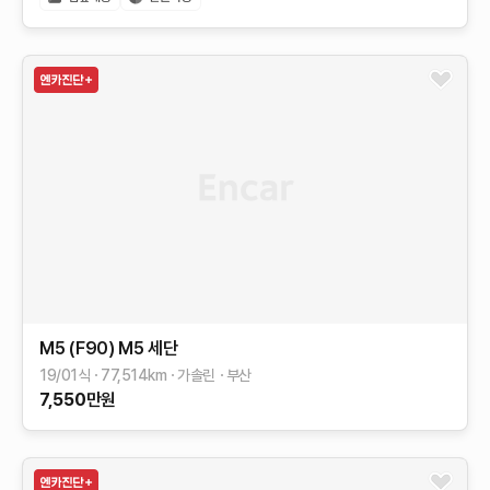
M5 (F90)
M5 세단
19/01식
77,514
km
가솔린
부산
7,550
만원