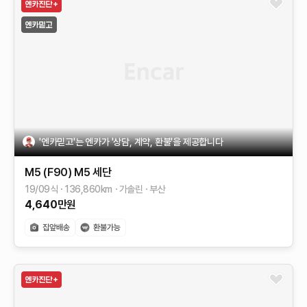
'엔카믿고'는 엔카가 '상담, 계약, 환불'을 제공합니다
M5 (F90)
M5 세단
19/09식
136,860
km
가솔린
부산
4,640
만원