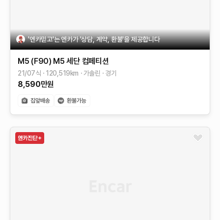
'엔카믿고'는 엔카가 '상담, 계약, 환불'을 제공합니다
M5 (F90)
M5 세단 컴페티션
21/07식
120,519
km
가솔린
경기
8,590
만원