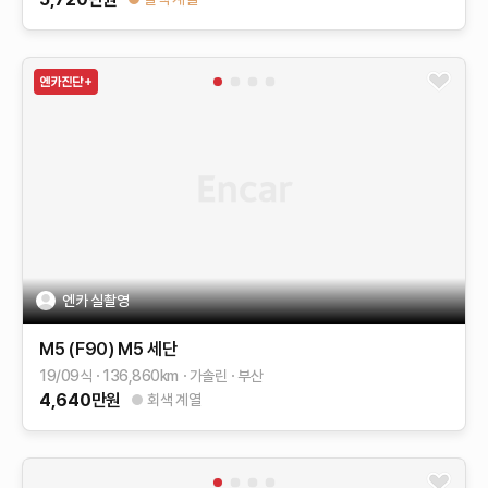
엔카 실촬영
M5 (F90)
M5 세단
19/09식
136,860
km
가솔린
부산
4,640
만원
회색 계열