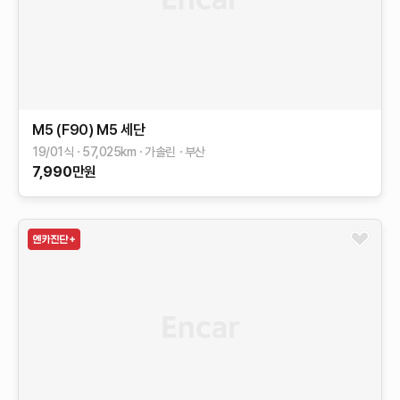
M5 (F90)
M5 세단
19/01식
57,025
km
가솔린
부산
7,990
만원