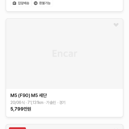
M5 (F90)
M5 세단
20/06식
71,131
km
가솔린
경기
5,799
만원