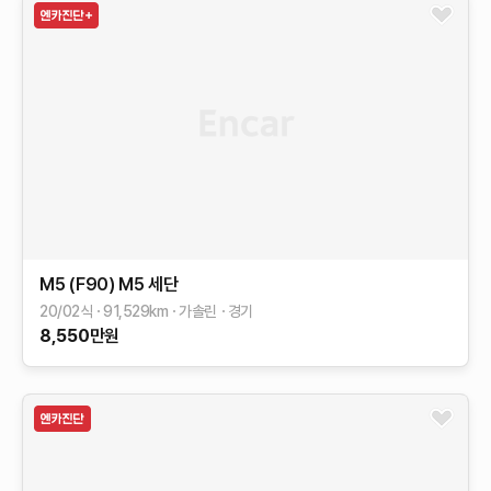
M5 (F90)
M5 세단
20/02식
91,529
km
가솔린
경기
8,550
만원