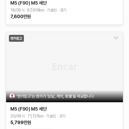
M5 (F90)
M5 세단
18/08식
87,916
km
가솔린
경기
7,600
만원
'엔카믿고'는 엔카가 '상담, 계약, 환불'을 제공합니다
M5 (F90)
M5 세단
20/06식
71,131
km
가솔린
경기
5,799
만원