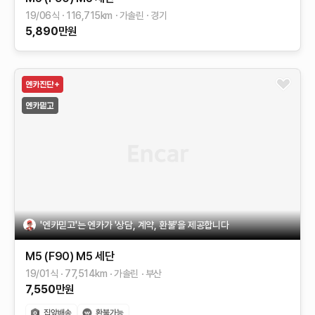
19/06식
116,715
km
가솔린
경기
5,890
만원
'엔카믿고'는 엔카가 '상담, 계약, 환불'을 제공합니다
M5 (F90)
M5 세단
19/01식
77,514
km
가솔린
부산
7,550
만원