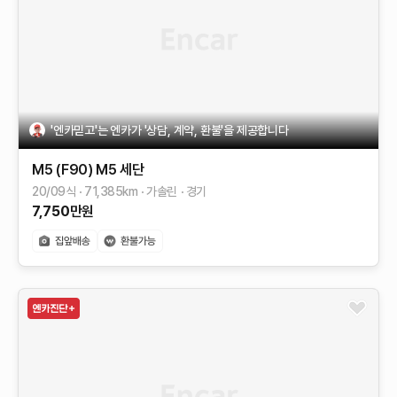
'엔카믿고'는 엔카가 '상담, 계약, 환불'을 제공합니다
M5 (F90)
M5 세단
20/09식
71,385
km
가솔린
경기
7,750
만원