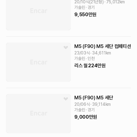
20/10식(21년형)
75,012
km
가솔린
경기
9,550
만원
M5 (F90)
M5 세단 컴페티션
23/03식
34,611
km
가솔린
인천
리스
월
224
만원
M5 (F90)
M5 세단
20/06식
39,114
km
가솔린
경기
9,000
만원