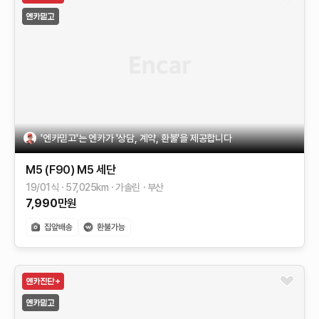
'엔카믿고'는 엔카가 '상담, 계약, 환불'을 제공합니다
M5 (F90)
M5 세단
19/01식
57,025
km
가솔린
부산
7,990
만원