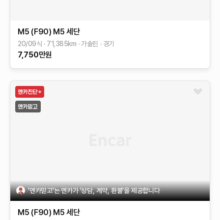
M5 (F90)
M5 세단
20/09식
71,385
km
가솔린
경기
7,750
만원
'엔카믿고'는 엔카가 '상담, 계약, 환불'을 제공합니다
M5 (F90)
M5 세단