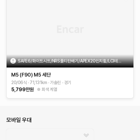
SAFE6/화이트시트/NRS풀티탄배기/APEX20인치휠/LCI테일램프
M5 (F90)
M5 세단
20/06식
71,131
km
가솔린
경기
5,799
만원
회색 계열
모바일 우대