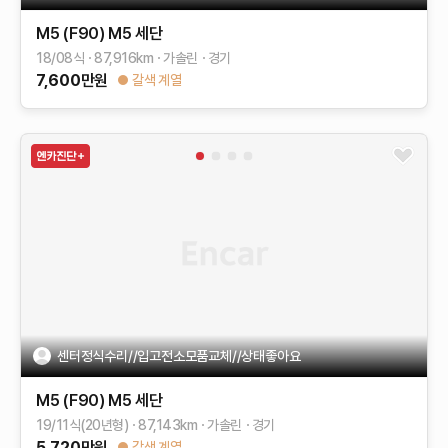
M5 (F90)
M5 세단
18/08식
87,916
km
가솔린
경기
7,600
만원
갈색 계열
센터정식수리//입고전소모품교체//상태좋아요
M5 (F90)
M5 세단
19/11식(20년형)
87,143
km
가솔린
경기
5,720
만원
갈색 계열