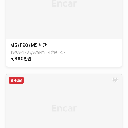
M5 (F90)
M5 세단
18/08식
77,879
km
가솔린
경기
5,880
만원